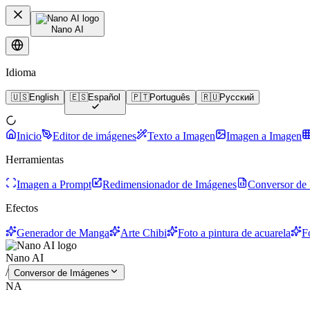
Nano AI
Idioma
🇺🇸
English
🇪🇸
Español
🇵🇹
Português
🇷🇺
Русский
Inicio
Editor de imágenes
Texto a Imagen
Imagen a Imagen
Herramientas
Imagen a Prompt
Redimensionador de Imágenes
Conversor de
Efectos
Generador de Manga
Arte Chibi
Foto a pintura de acuarela
F
Nano AI
/
Conversor de Imágenes
NA