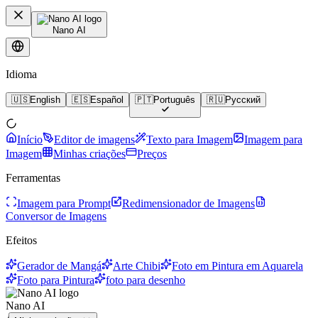
Nano AI
Idioma
🇺🇸
English
🇪🇸
Español
🇵🇹
Português
🇷🇺
Русский
Início
Editor de imagens
Texto para Imagem
Imagem para
Imagem
Minhas criações
Preços
Ferramentas
Imagem para Prompt
Redimensionador de Imagens
Conversor de Imagens
Efeitos
Gerador de Mangá
Arte Chibi
Foto em Pintura em Aquarela
Foto para Pintura
foto para desenho
Nano AI