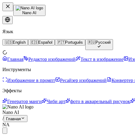
Nano AI
Язык
🇺🇸
English
🇪🇸
Español
🇵🇹
Português
🇷🇺
Русский
Главная
Редактор изображений
Текст в изображение
Из
Инструменты
Изображение в промпт
Ресайзер изображений
Конвертер
Эффекты
Генератор манги
Чиби арт
фото в акварельный рисунок
Nano AI
/
Главная
NA