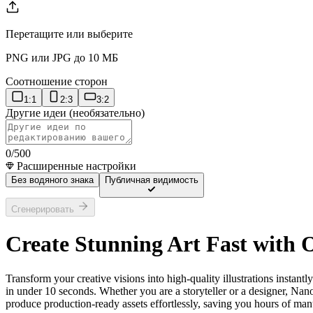
Перетащите или выберите
PNG или JPG до 10 МБ
Соотношение сторон
1:1
2:3
3:2
Другие идеи (необязательно)
0
/500
Расширенные настройки
Без водяного знака
Публичная видимость
Сгенерировать
Create Stunning Art Fast with
Transform your creative visions into high-quality illustrations insta
in under 10 seconds. Whether you are a storyteller or a designer, Nano
produce production-ready assets effortlessly, saving you hours of manu