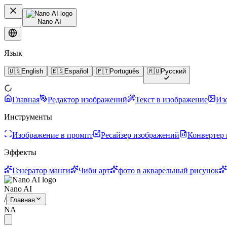
Nano AI
Язык
🇺🇸
English
🇪🇸
Español
🇵🇹
Português
🇷🇺
Русский
Главная
Редактор изображений
Текст в изображение
Из
Инструменты
Изображение в промпт
Ресайзер изображений
Конвертер
Эффекты
Генератор манги
Чиби арт
фото в акварельный рисунок
Nano AI
/
Главная
NA