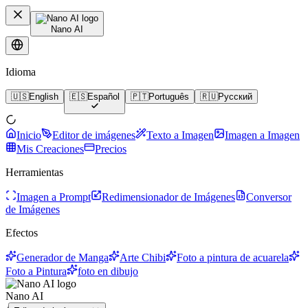
Nano AI
Idioma
🇺🇸
English
🇪🇸
Español
🇵🇹
Português
🇷🇺
Русский
Inicio
Editor de imágenes
Texto a Imagen
Imagen a Imagen
Mis Creaciones
Precios
Herramientas
Imagen a Prompt
Redimensionador de Imágenes
Conversor
de Imágenes
Efectos
Generador de Manga
Arte Chibi
Foto a pintura de acuarela
Foto a Pintura
foto en dibujo
Nano AI