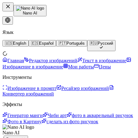
Nano AI
Язык
🇺🇸
English
🇪🇸
Español
🇵🇹
Português
🇷🇺
Русский
Главная
Редактор изображений
Текст в изображение
Изображение в изображение
Мои работы
Цены
Инструменты
Изображение в промпт
Ресайзер изображений
Конвертер изображений
Эффекты
Генератор манги
Чиби арт
фото в акварельный рисунок
Фото в Картину
сделать из фото рисунок
Nano AI