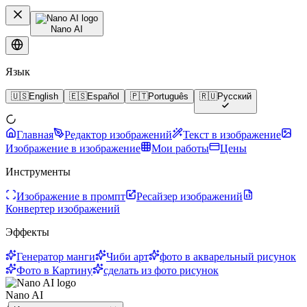
Nano AI
Язык
🇺🇸
English
🇪🇸
Español
🇵🇹
Português
🇷🇺
Русский
Главная
Редактор изображений
Текст в изображение
Изображение в изображение
Мои работы
Цены
Инструменты
Изображение в промпт
Ресайзер изображений
Конвертер изображений
Эффекты
Генератор манги
Чиби арт
фото в акварельный рисунок
Фото в Картину
сделать из фото рисунок
Nano AI