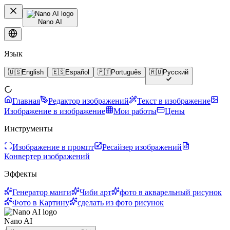
Nano AI
Язык
🇺🇸
English
🇪🇸
Español
🇵🇹
Português
🇷🇺
Русский
Главная
Редактор изображений
Текст в изображение
Изображение в изображение
Мои работы
Цены
Инструменты
Изображение в промпт
Ресайзер изображений
Конвертер изображений
Эффекты
Генератор манги
Чиби арт
фото в акварельный рисунок
Фото в Картину
сделать из фото рисунок
Nano AI