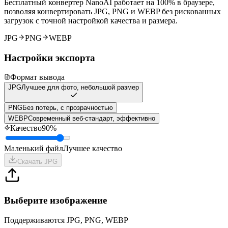
Бесплатный конвертер NanoAI работает на 100% в браузере,
позволяя конвертировать JPG, PNG и WEBP без рискованных
загрузок с точной настройкой качества и размера.
JPG
PNG
WEBP
Настройки экспорта
Формат вывода
JPG
Лучшее для фото, небольшой размер
PNG
Без потерь, с прозрачностью
WEBP
Современный веб-стандарт, эффективно
Качество
90
%
Маленький файл
Лучшее качество
Скачать
JPG
Выберите изображение
Поддерживаются JPG, PNG, WEBP